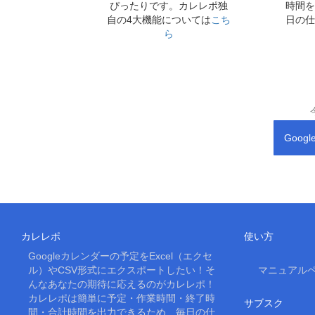
ぴったりです。カレレポ独
時間を
自の4大機能については
こち
日の仕
ら
Goo
カレレポ
使い方
Googleカレンダーの予定をExcel（エクセ
ル）やCSV形式にエクスポートしたい！そ
マニュアル
んなあなたの期待に応えるのがカレレポ！
カレレポは簡単に予定・作業時間・終了時
サブスク
間・合計時間を出力できるため、毎日の仕